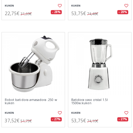
KUKEN
KUKEN
22,75€
53,75€
- 28%
- 28%
31,69€
74,48€
Robot batidora amasadora .250 w
Batidora vaso cristal 1.5l
kuken
1500w.kuken
KUKEN
KUKEN
37,52€
53,75€
- 27%
- 27%
51,73€
74,10€