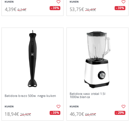
KUKEN
KUKEN
4,39€
53,75€
- 30%
- 30%
6,24€
76,40€
Batidora vaso cristal 1.5l
Batidora brazo 500w. negra kuken
1000w.blanca
KUKEN
KUKEN
18,94€
46,70€
- 30%
- 29%
26,92€
66,05€