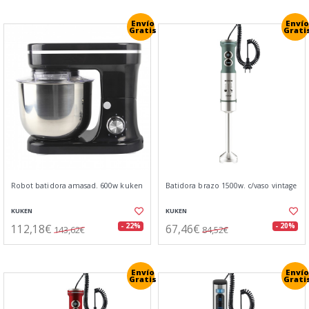
Envío
Envío
Gratis
Grati
Robot batidora amasad. 600w kuken
Batidora brazo 1500w. c/vaso vintage
KUKEN
KUKEN
112,18€
67,46€
- 22%
- 20%
143,62€
84,52€
Envío
Envío
Gratis
Grati