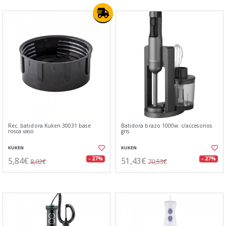
Rec. batidora Kuken 30031 base
Batidora brazo 1000w. c/accesorios
rosca vaso
gris
KUKEN
KUKEN
5,84€
51,43€
- 27%
- 27%
8,02€
70,53€