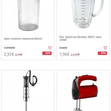
Rec. batidora Modelo 30031 vaso
Vaso medidor batidora 800ml.
cristal
SUPREME
KUKEN
2,93€
7,96€
- 29%
- 29%
4,14€
11,20€