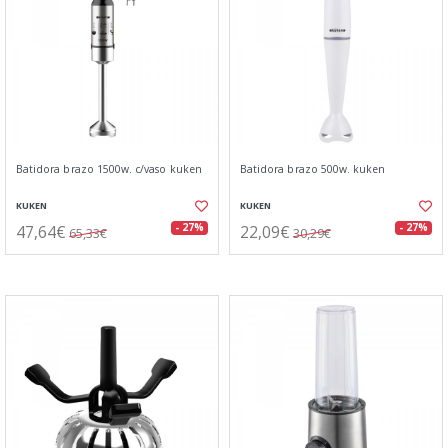
Batidora brazo 1500w. c/vaso kuken
Batidora brazo 500w. kuken
KUKEN
KUKEN
47,64€
22,09€
- 27%
- 27%
65,33€
30,29€