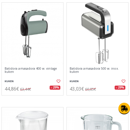
Batidora amasadora 400 w. vintage
Batidora amasadora 500 w. inox.
kuken
kuken
KUKEN
KUKEN
44,86€
43,03€
- 29%
- 29%
63,44€
60,85€