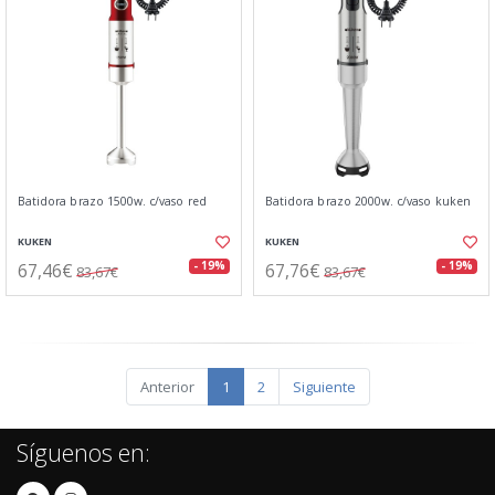
Batidora brazo 1500w. c/vaso red
Batidora brazo 2000w. c/vaso kuken
KUKEN
KUKEN
67,46€
67,76€
- 19%
- 19%
83,67€
83,67€
Anterior
1
2
Siguiente
Síguenos en: