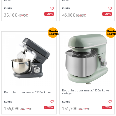
KUKEN
KUKEN
35,18€
46,08€
- 26%
- 26%
47,75€
62,53€
Envío
Envío
Gratis
Grati
Robot batidora amasa.1100w kuken
Robot batidora amasa.1300w kuken
vintage
KUKEN
KUKEN
155,09€
151,70€
- 23%
- 23%
202,09€
197,37€