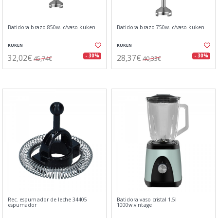
Batidora brazo 850w. c/vaso kuken
Batidora brazo 750w. c/vaso kuken
KUKEN
KUKEN
32,02€
28,37€
- 30%
- 30%
45,74€
40,33€
Rec. espumador de leche 34405
Batidora vaso cristal 1.5l
espumador
1000w.vintage