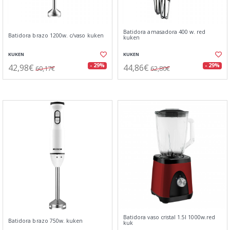
Batidora amasadora 400 w. red
Batidora brazo 1200w. c/vaso kuken
kuken
KUKEN
KUKEN
42,98€
44,86€
- 29%
- 29%
60,17€
62,80€
Batidora vaso cristal 1.5l 1000w.red
Batidora brazo 750w. kuken
kuk