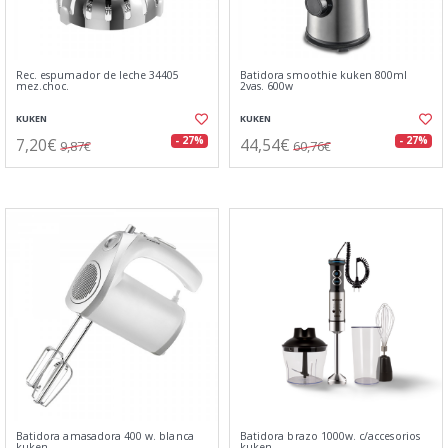
Rec. espumador de leche 34405
Batidora smoothie kuken 800ml
mez.choc.
2vas. 600w
KUKEN
KUKEN
7,20€
44,54€
- 27%
- 27%
9,87€
60,76€
Batidora amasadora 400 w. blanca
Batidora brazo 1000w. c/accesorios
kuken
kuken