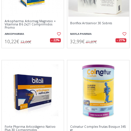
Arkopharma Arkomag Magnesio +
Bonflex Artisenior 30 Sobres
Vitamina B6 2x21 Comprimidos
Promo
ARKOPHARMA
MAYLA PHARMA
10,22€
32,99€
- 22%
- 21%
13,06€
41,87€
Forte Pharma Articolágeno Nativo
Colnatur Complex Frutas Bosque 345
Plus 30 Comprimidos
gr