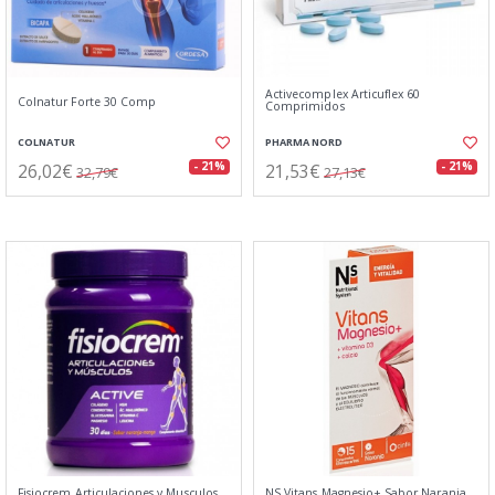
Activecomplex Articuflex 60
Colnatur Forte 30 Comp
Comprimidos
COLNATUR
PHARMA NORD
26,02€
21,53€
- 21%
- 21%
32,79€
27,13€
Fisiocrem Articulaciones y Musculos
NS Vitans Magnesio+ Sabor Naranja