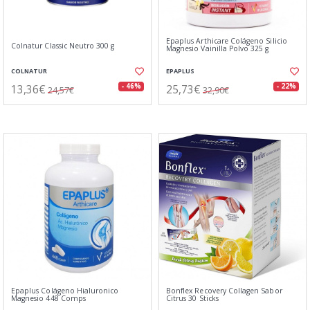
Epaplus Arthicare Colágeno Silicio
Colnatur Classic Neutro 300 g
Magnesio Vainilla Polvo 325 g
COLNATUR
EPAPLUS
13,36€
25,73€
- 46%
- 22%
24,57€
32,90€
Epaplus Colágeno Hialuronico
Bonflex Recovery Collagen Sabor
Magnesio 448 Comps
Citrus 30 Sticks