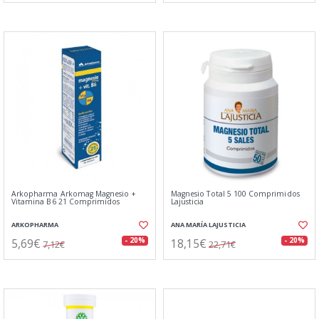
Arkopharma Arkomag Magnesio +
Magnesio Total 5 100 Comprimidos
Vitamina B6 21 Comprimidos
Lajusticia
ARKOPHARMA
ANA MARÍA LAJUSTICIA
5,69€
18,15€
- 20%
- 20%
7,12€
22,71€