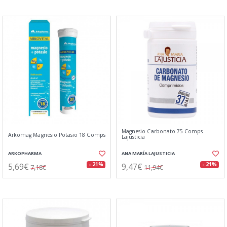
Magnesio Carbonato 75 Comps
Arkomag Magnesio Potasio 18 Comps
Lajusticia
ARKOPHARMA
ANA MARÍA LAJUSTICIA
5,69€
9,47€
- 21%
- 21%
7,18€
11,94€