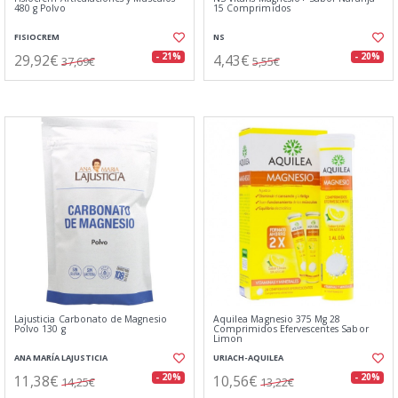
480 g Polvo
15 Comprimidos
FISIOCREM
NS
29,92€
4,43€
- 21%
- 20%
37,69€
5,55€
Lajusticia Carbonato de Magnesio
Aquilea Magnesio 375 Mg 28
Polvo 130 g
Comprimidos Efervescentes Sabor
Limon
ANA MARÍA LAJUSTICIA
URIACH-AQUILEA
11,38€
10,56€
- 20%
- 20%
14,25€
13,22€