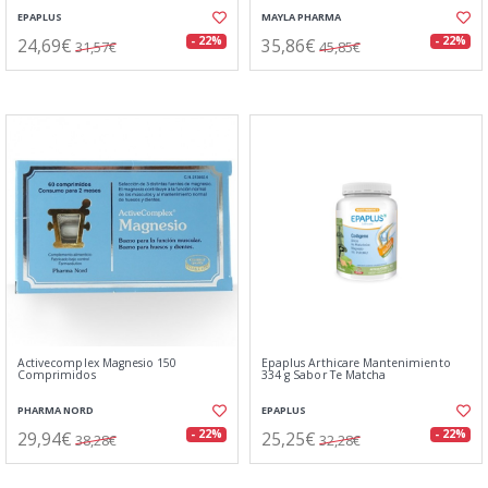
EPAPLUS
MAYLA PHARMA
24,69€
35,86€
- 22%
- 22%
31,57€
45,85€
Activecomplex Magnesio 150
Epaplus Arthicare Mantenimiento
Comprimidos
334 g Sabor Te Matcha
PHARMA NORD
EPAPLUS
29,94€
25,25€
- 22%
- 22%
38,28€
32,28€