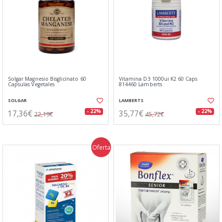
Solgar Magnesio Bisglicinato 60
Vitamina D3 1000ui K2 60 Caps
Capsulas Vegetales
814460 Lamberts
SOLGAR
LAMBERTS
17,36€
35,77€
- 22%
- 22%
22,19€
45,72€
Oferta