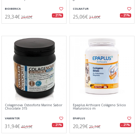
BIOIBERICA
COLNATUR
23,34€
25,06€
- 21%
- 21%
29,62€
31,80€
Colagenova Osteoforte Marine Sabor
Epaplus Arthicare Colágeno Silicio
Chocolate 315
Hialuronico m
VAMINTER
EPAPLUS
31,94€
20,29€
- 21%
- 21%
40,53€
25,74€