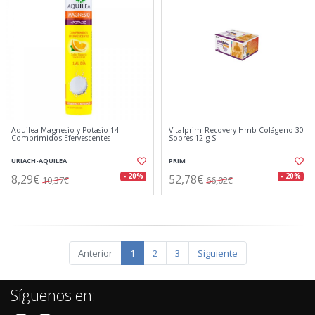
Aquilea Magnesio y Potasio 14
Vitalprim Recovery Hmb Colágeno 30
Comprimidos Efervescentes
Sobres 12 g S
URIACH-AQUILEA
PRIM
8,29€
52,78€
- 20%
- 20%
10,37€
66,02€
Anterior
1
2
3
Siguiente
Síguenos en: