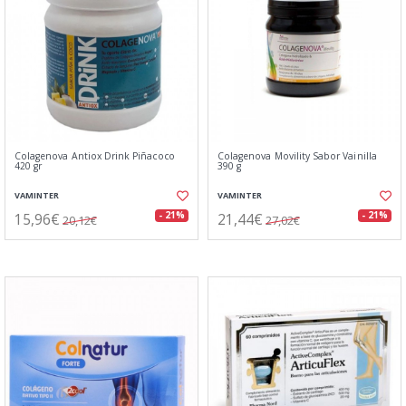
Colagenova Antiox Drink Piñacoco
Colagenova Movility Sabor Vainilla
420 gr
390 g
VAMINTER
VAMINTER
15,96€
21,44€
- 21%
- 21%
20,12€
27,02€