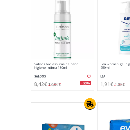
Saloos bio espuma de baño
Lea woman gel hig
higiene intima 150ml
250ml
SALOOS
LEA
8,42€
1,91€
- 53%
18,00€
4,02€