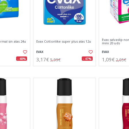
Evax salvaslip no
rmal sin alas 24u
Evax Cottonlike super plus alas 12u
mini 20 uds
EVAX
EVAX
3,17€
1,09€
- 48%
- 47%
5,99€
2,05€