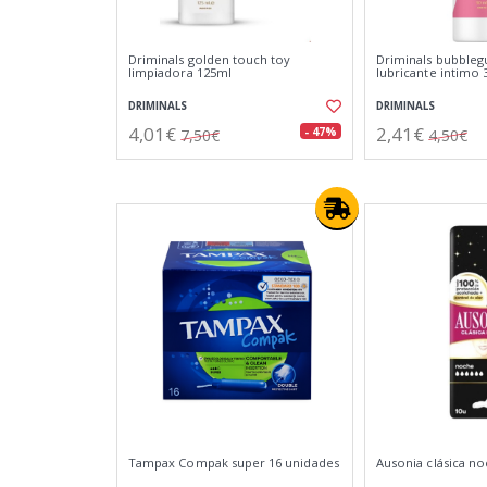
Driminals golden touch toy
Driminals bubbleg
limpiadora 125ml
lubricante intimo 
DRIMINALS
DRIMINALS
4,01€
2,41€
- 47%
7,50€
4,50€
Tampax Compak super 16 unidades
Ausonia clásica n