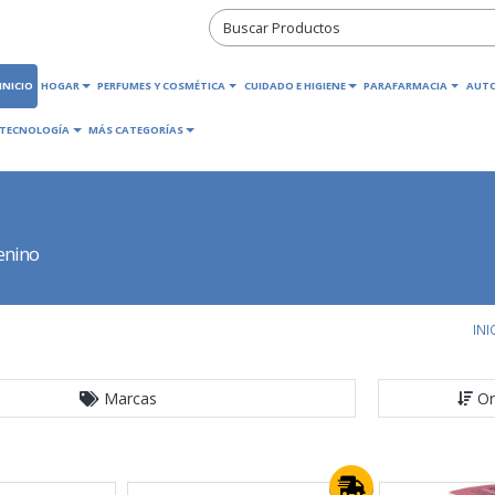
INICIO
HOGAR
PERFUMES Y COSMÉTICA
CUIDADO E HIGIENE
PARAFARMACIA
AUT
TECNOLOGÍA
MÁS CATEGORÍAS
enino
INI
Marcas
Or