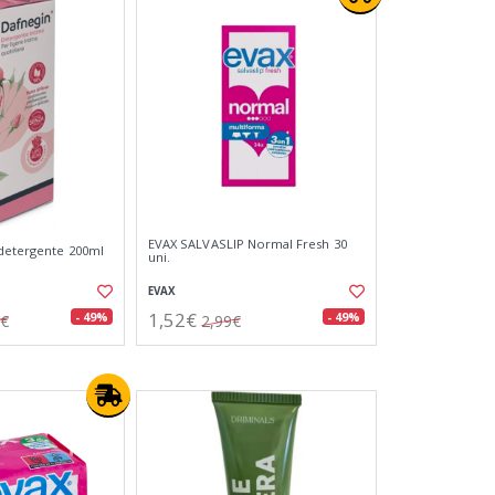
EVAX SALVASLIP Normal Fresh 30
detergente 200ml
uni.
EVAX
1,52€
- 49%
- 49%
0€
2,99€