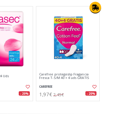
Carefree protegeslip Fragancia
24 Uds
Fresca T-S/M 40 + 4 uds GRATIS
CAREFREE
1,97€
- 20%
- 20%
2,45€