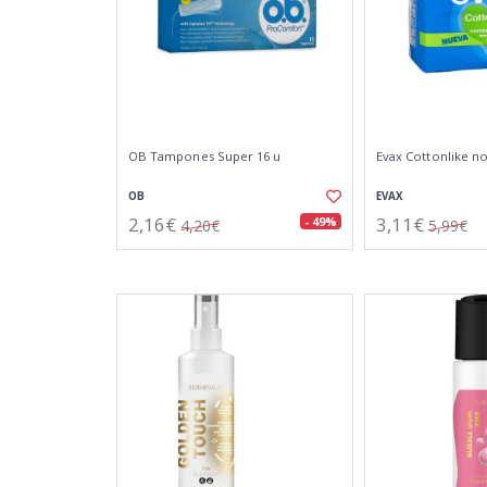
OB Tampones Super 16 u
Evax Cottonlike no
OB
EVAX
2,16€
3,11€
- 49%
4,20€
5,99€