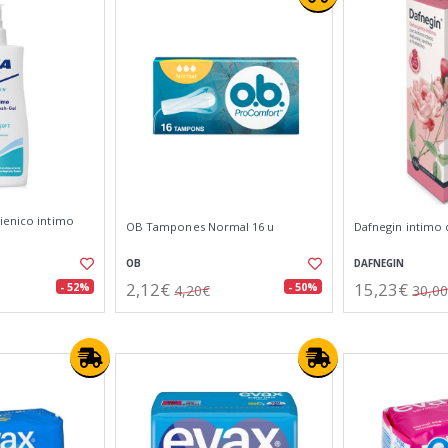
ienico intimo
OB Tampones Normal 16 u
Dafnegin intimo 
OB
DAFNEGIN
2,12€
15,23€
- 52%
- 50%
4,20€
30,0