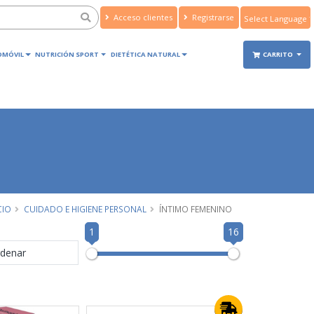
Acceso clientes
Registrarse
Powered by
Translate
OMÓVIL
NUTRICIÓN SPORT
DIETÉTICA NATURAL
CARRITO
CIO
CUIDADO E HIGIENE PERSONAL
ÍNTIMO FEMENINO
1
16
denar