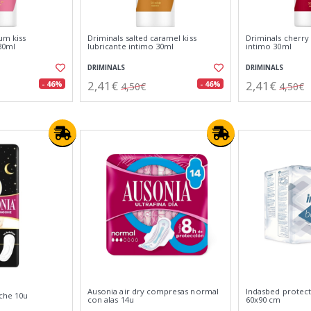
um kiss
Driminals salted caramel kiss
Driminals cherry 
30ml
lubricante intimo 30ml
intimo 30ml
DRIMINALS
DRIMINALS
2,41€
2,41€
- 46%
- 46%
4,50€
4,50€
Ausonia air dry compresas normal
Indasbed protec
oche 10u
con alas 14u
60x90 cm