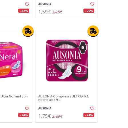
AUSONIA
1,59€
- 32%
- 29%
2,25€
 Ultra Normal con
AUSONIA Compresas ULTRAFINA
noche alas 9 u
AUSONIA
1,75€
- 24%
- 24%
2,29€