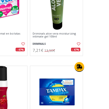
rmal en bolsitas
Driminals aloe vera moisturizing
intimate gel 100ml
DRIMINALS
7,21€
- 47%
- 47%
13,50€