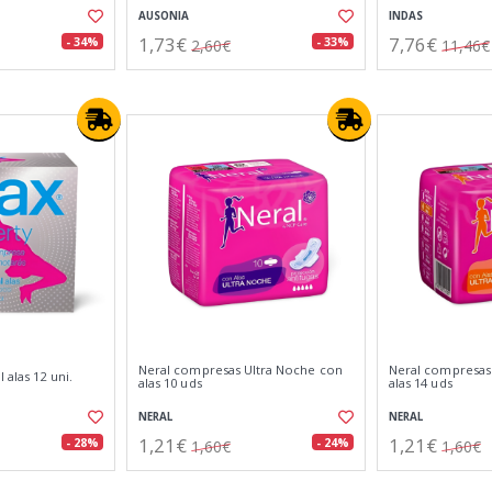
AUSONIA
INDAS
1,73€
7,76€
- 34%
- 33%
2,60€
11,46€
Neral compresas Ultra Noche con
Neral compresas
 alas 12 uni.
alas 10 uds
alas 14 uds
NERAL
NERAL
1,21€
1,21€
- 28%
- 24%
1,60€
1,60€