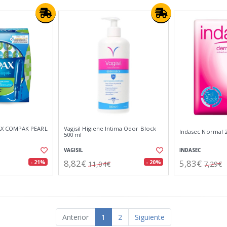
X COMPAK PEARL
Vagisil Higiene Intima Odor Block
Indasec Normal 
500 ml
VAGISIL
INDASEC
8,82€
5,83€
- 21%
- 20%
11,04€
7,29€
Anterior
1
2
Siguiente