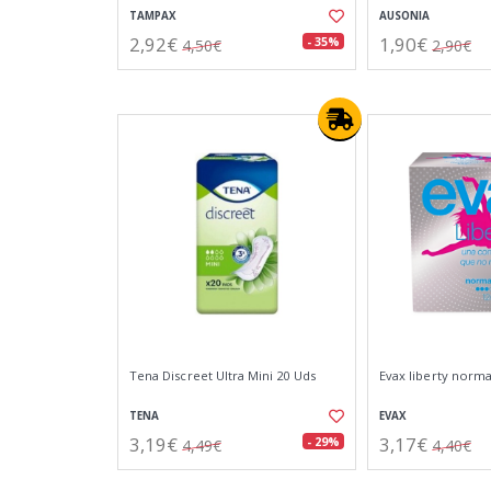
TAMPAX
AUSONIA
2,92€
1,90€
- 35%
4,50€
2,90€
Tena Discreet Ultra Mini 20 Uds
Evax liberty normal
TENA
EVAX
3,19€
3,17€
- 29%
4,49€
4,40€