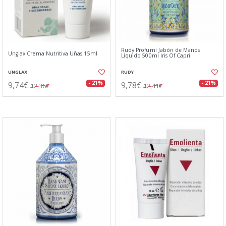
Rudy Profumi Jabón de Manos
Unglax Crema Nutritiva Uñas 15ml
Líquido 500ml Iris Of Capri
UNGLAX
RUDY
9,74€
9,78€
- 21%
- 21%
12,36€
12,41€