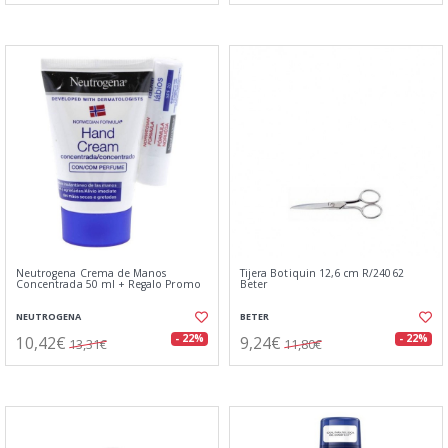
Neutrogena Crema de Manos
Tijera Botiquin 12,6 cm R/24062
Concentrada 50 ml + Regalo Promo
Beter
NEUTROGENA
BETER
10,42€
9,24€
- 22%
- 22%
13,31€
11,80€