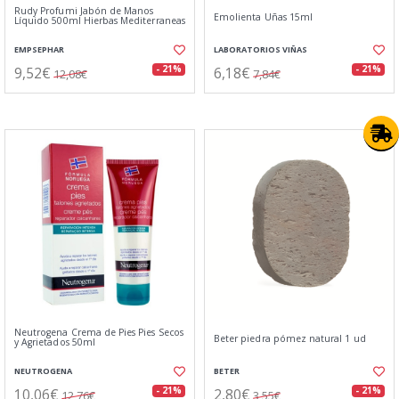
Rudy Profumi Jabón de Manos
Emolienta Uñas 15ml
Líquido 500ml Hierbas Mediterraneas
EMPSEPHAR
LABORATORIOS VIÑAS
9,52€
6,18€
- 21%
- 21%
12,08€
7,84€
Neutrogena Crema de Pies Pies Secos
Beter piedra pómez natural 1 ud
y Agrietados 50ml
NEUTROGENA
BETER
10,06€
2,80€
- 21%
- 21%
12,76€
3,55€