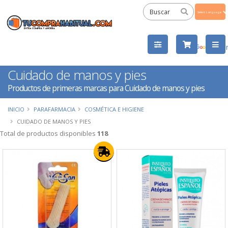
Powered
by
Tra
Cuidado de manos y pies
Productos de primeras marcas para Cuidado de manos y pies
INICIO
PARAFARMACIA
COSMÉTICA E HIGIENE
CUIDADO DE MANOS Y PIES
Total de productos disponibles
118