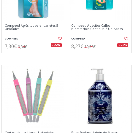
Compeed Apósitos para Juanetes 5
Compeed Apósitos Callos
Unidades
Hidratación Continua 6 Unidades
COMPEED
COMPEED
7,30€
8,27€
- 22%
- 22%
9,34€
10,58€
Cortacuticulas Lima y Najapieles
Rudy Profumi Jabón de Manos