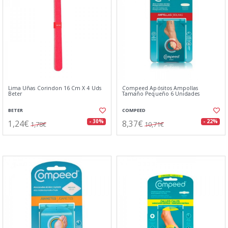
Lima Uñas Corindon 16 Cm X 4 Uds
Compeed Apósitos Ampollas
Beter
Tamaño Pequeño 6 Unidades
BETER
COMPEED
1,24€
8,37€
- 30%
- 22%
1,78€
10,71€