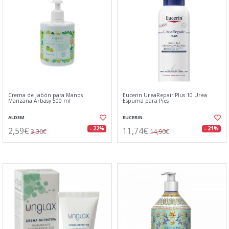
Crema de Jabón para Manos
Eucerin UreaRepair Plus 10 Urea
Manzana Arbasy 500 ml
Espuma para Pies
ALDEM
EUCERIN
2,59€
11,74€
- 22%
- 21%
3,30€
14,90€