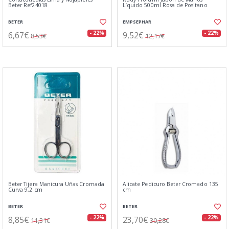
Beter Ref24018
Líquido 500ml Rosa de Positano
BETER
EMPSEPHAR
6,67€
9,52€
- 22%
- 22%
8,53€
12,17€
Beter Tijera Manicura Uñas Cromada
Alicate Pedicuro Beter Cromado 135
Curva 9,2 cm
cm
BETER
BETER
8,85€
23,70€
- 22%
- 22%
11,31€
30,28€