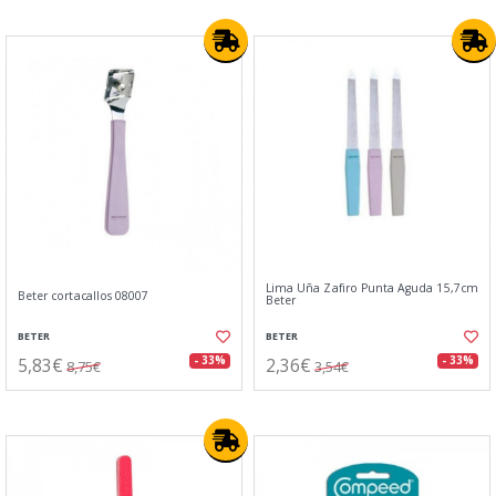
Lima Uña Zafiro Punta Aguda 15,7cm
Beter cortacallos 08007
Beter
BETER
BETER
5,83€
2,36€
- 33%
- 33%
8,75€
3,54€