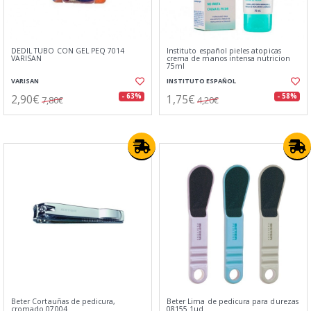
DEDIL TUBO CON GEL PEQ 7014
Instituto español pieles atopicas
VARISAN
crema de manos intensa nutricion
75ml
VARISAN
INSTITUTO ESPAÑOL
2,90€
1,75€
- 63%
- 58%
7,80€
4,20€
Beter Cortauñas de pedicura,
Beter Lima de pedicura para durezas
cromado 07004
08155 1ud