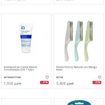
Interapothek Crema Manos
Piedra Pomez Natural con Mango
Concentrada Q10 1 Tubo
Beter
INTERAPOTHEK
BETER
1,95€
5,40€
- 21%
- 21%
2,47€
6,84€