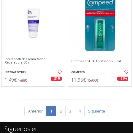
Interapothek Crema Mano
Compeed Stick Antifriccion 8 ml
Reparadora 50 ml
INTERAPOTHEK
COMPEED
1,49€
11,95€
- 21%
- 21%
1,88€
15,06€
Anterior
1
2
3
4
Siguiente
Síguenos en: