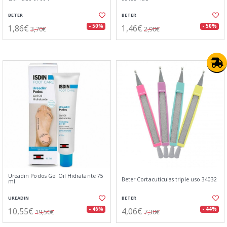
BETER
BETER
1,86€
1,46€
- 50%
- 50%
3,70€
2,90€
Ureadin Podos Gel Oil Hidratante 75
Beter Cortacutículas triple uso 34032
ml
UREADIN
BETER
10,55€
4,06€
- 46%
- 44%
19,50€
7,30€