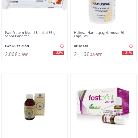
Pwd Protein Meal 1 Unidad 35 g
Heliosar Namuspag Namusar 60
Sabor Banoffee
Cápsulas
PWD NUTRICIÓN
HELIOSAR
2,06€
21,16€
- 22%
- 21%
2,63€
26,87€