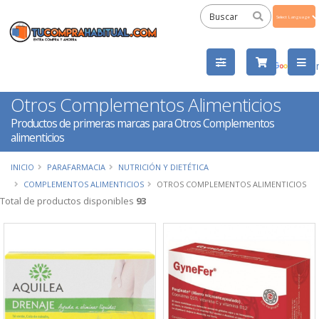
Powered
by
Tra
Otros Complementos Alimenticios
Productos de primeras marcas para Otros Complementos
alimenticios
INICIO
PARAFARMACIA
NUTRICIÓN Y DIETÉTICA
COMPLEMENTOS ALIMENTICIOS
OTROS COMPLEMENTOS ALIMENTICIOS
Total de productos disponibles
93