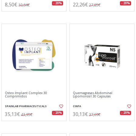
8,50€
22,26€
- 20%
- 20%
10,64€
27,85€
Osteo Implant Complex 30
Quemagrasas Abdominal
Comprimidos
Lipomorosil 30 Capsulas
SPAINLAB PHARMACEUTICALS
CINFA
35,13€
30,13€
- 20%
- 20%
43,95€
37,69€