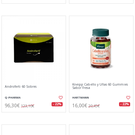
Kneipp Cabello y Uñas 60 Gummies
Androferti 60 Sobres
Sabor Fresa
Q-PHARMA
HARTMANN
96,30€
16,00€
- 22%
- 22%
123,10€
20,45€