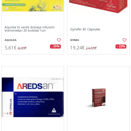
Aquilea te verde drenaje infusión
Gynefer 30 Cápsulas
bienenestar 20 bolsitas 1un
AQUILEA
GYNEA
5,61€
19,24€
- 30%
- 22%
8,00€
24,60€