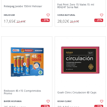
Fost Print Zero 15 Viales 15 ml
Relaspag Jarabe 150ml Heliosar
R06247 Soria Nat
HELIOSAR
SORIA NATURAL
17,65€
28,02€
- 21%
- 21%
22,41€
35,57€
Redoxon 45+15 Comprimidos
Goah Clinic Circulacion 60 Caps
Promo
BAYER HISPANIA
GOAH CLINIC
- 21%
- 21%