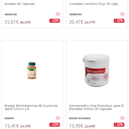
Aredsan 60 Capsulas
Colestabil Lra Arroz Rojo 30 Caps
ANGELINI
HERBORA
35,61€
20,47€
- 22%
- 22%
45,53€
26,17€
Kneipp Multivitaminas 60 Gummies
Ginecanesflor Oral Probiótico para El
Sabor Limon y N
Bienestar Íntimo 30 Cápsulas
KNEIPP
BAYER HISPANIA
15,41€
15,99€
- 22%
- 22%
19,70€
20,44€