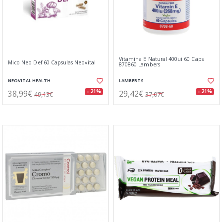
Vitamina E Natural 400ui 60 Caps
Mico Neo Def 60 Capsulas Neovital
870860 Lambers
NEOVITAL HEALTH
LAMBERTS
38,99€
29,42€
- 21%
- 21%
49,13€
37,07€