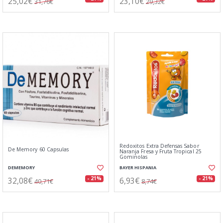
25,02€
23,10€
31,76€
29,32€
Redoxitos Extra Defensas Sabor
De Memory 60 Capsulas
Naranja Fresa y Fruta Tropical 25
Gominolas
DEMEMORY
BAYER HISPANIA
32,08€
6,93€
- 21%
- 21%
40,71€
8,74€