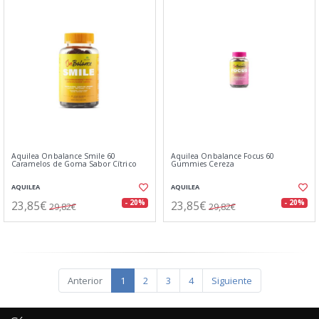
Aquilea Onbalance Smile 60
Aquilea Onbalance Focus 60
Caramelos de Goma Sabor Cítrico
Gummies Cereza
AQUILEA
AQUILEA
23,85€
23,85€
- 20%
- 20%
29,82€
29,82€
Anterior
1
2
3
4
Siguiente