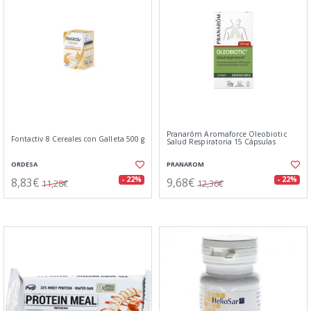
Pranarôm Aromaforce Oleobiotic
Fontactiv 8 Cereales con Galleta 500 g
Salud Respiratoria 15 Cápsulas
ORDESA
PRANAROM
8,83€
9,68€
- 22%
- 22%
11,28€
12,36€