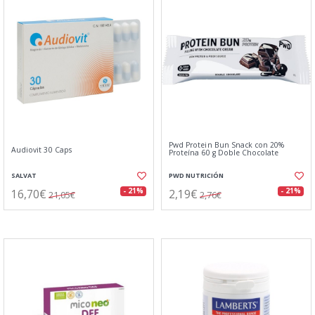
Pwd Protein Bun Snack con 20%
Audiovit 30 Caps
Proteína 60 g Doble Chocolate
SALVAT
PWD NUTRICIÓN
16,70€
2,19€
- 21%
- 21%
21,05€
2,76€