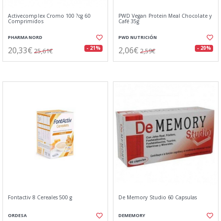
Activecomplex Cromo 100 ?cg 60
PWD Vegan Protein Meal Chocolate y
Comprimidos
Café 35g
PHARMA NORD
PWD NUTRICIÓN
20,33€
2,06€
- 21%
- 20%
25,61€
2,59€
Fontactiv 8 Cereales 500 g
De Memory Studio 60 Capsulas
ORDESA
DEMEMORY