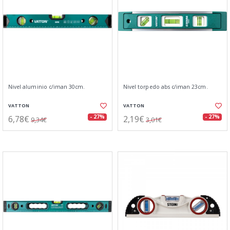
Nivel aluminio c/iman 30cm.
Nivel torpedo abs c/iman 23cm.
VATTON
VATTON
6,78€
2,19€
- 27%
- 27%
9,34€
3,01€