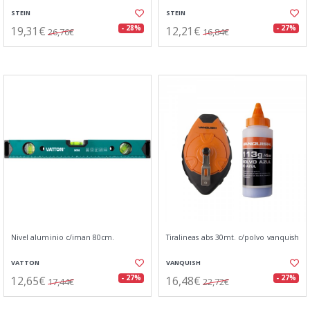
STEIN
STEIN
19,31€
12,21€
- 28%
- 27%
26,76€
16,84€
Nivel aluminio c/iman 80cm.
Tiralineas abs 30mt. c/polvo vanquish
VATTON
VANQUISH
12,65€
16,48€
- 27%
- 27%
17,44€
22,72€