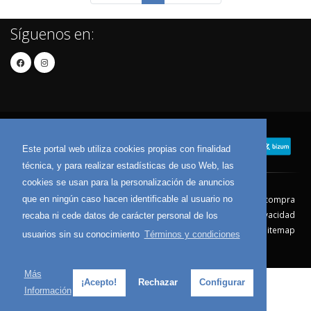
Síguenos en:
Este portal web utiliza cookies propias con finalidad
técnica, y para realizar estadísticas de uso Web, las
cookies se usan para la personalización de anuncios
que en ningún caso hacen identificable al usuario no
Contacto
Aviso Legal
Condiciones de compra
Política de envíos
Política de devolución
Política de Privacidad
recaba ni cede datos de carácter personal de los
Política de Cookies
Sitemap
usuarios sin su conocimiento
Términos y condiciones
© 2026 - Todos los derechos reservados.
Más
¡Acepto!
Rechazar
Configurar
Información