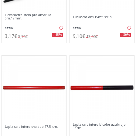
Flexometro stein pro amarillo
Tiralineas abs 15mt. stein
5m.19mm.
STEIN
STEIN
3,17€
9,10€
- 45%
- 30%
5,76€
13,00€
Lapiz carpintero bicolor azul/rojo
Lapiz carpintero ovalado 17,5 cm.
18cm.