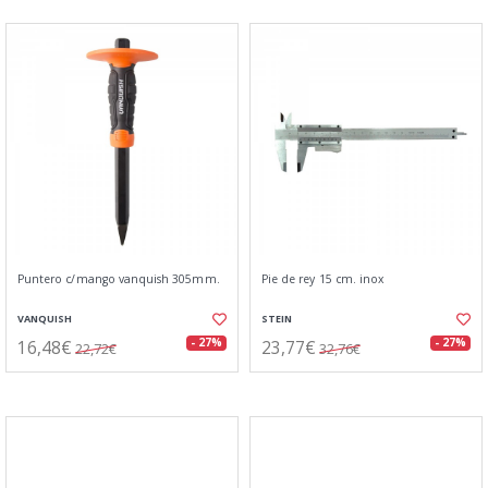
Puntero c/mango vanquish 305mm.
Pie de rey 15 cm. inox
VANQUISH
STEIN
16,48€
23,77€
- 27%
- 27%
22,72€
32,76€