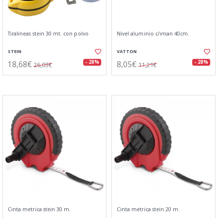
Tiralineas stein 30 mt. con polvo
Nivel aluminio c/iman 40cm.
STEIN
VATTON
18,68€
8,05€
- 28%
- 28%
26,03€
11,21€
Cinta metrica stein 30 m.
Cinta metrica stein 20 m.