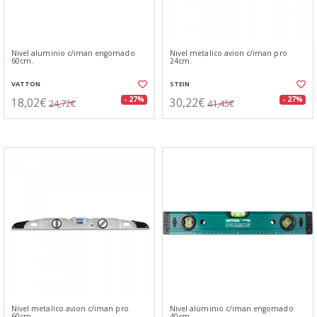
Nivel aluminio c/iman engomado
Nivel metalico avion c/iman pro
60cm.
24cm.
VATTON
STEIN
18,02€
30,22€
- 27%
- 27%
24,72€
41,45€
Nivel metalico avion c/iman pro
Nivel aluminio c/iman engomado
60cm.
40cm.