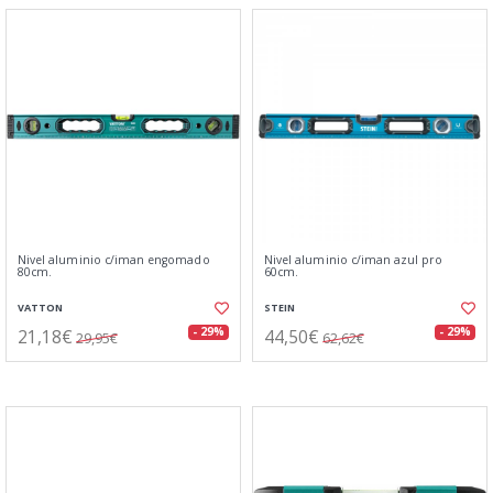
Nivel aluminio c/iman engomado
Nivel aluminio c/iman azul pro
80cm.
60cm.
VATTON
STEIN
21,18€
44,50€
- 29%
- 29%
29,95€
62,62€