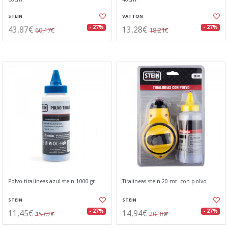
STEIN
VATTON
43,87€
13,28€
- 27%
- 27%
60,17€
18,21€
Polvo tiralineas azul stein 1000 gr.
Tiralineas stein 20 mt. con polvo
STEIN
STEIN
11,45€
14,94€
- 27%
- 27%
15,62€
20,38€