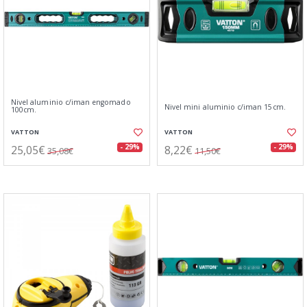
Nivel aluminio c/iman engomado
Nivel mini aluminio c/iman 15cm.
100cm.
VATTON
VATTON
25,05€
8,22€
- 29%
- 29%
35,08€
11,50€