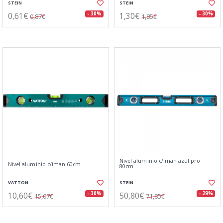
STEIN
STEIN
0,61€
1,30€
- 30%
- 30%
0,87€
1,85€
Nivel aluminio c/iman azul pro
Nivel aluminio c/iman 60cm.
80cm.
VATTON
STEIN
10,60€
50,80€
- 30%
- 29%
15,07€
71,85€