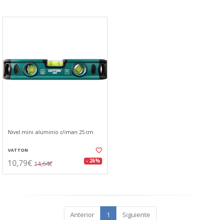
Nivel mini aluminio c/iman 25cm.
VATTON
10,79€
- 26%
14,64€
Anterior
1
Siguiente